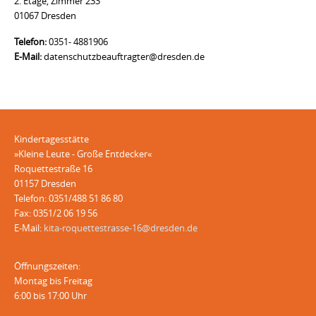
2. Etage, Zimmer 233
01067 Dresden
Telefon:
0351- 4881906
E-Mail:
datenschutzbeauftragter@dresden.de
Kindertagesstätte
»Kleine Leute - Große Entdecker«
Roquettestraße 16
01157 Dresden
Telefon: 0351/488 51 86 80
Fax: 0351/2 06 19 56
E-Mail:
kita-roquettestrasse-16@dresden.de
Öffnungszeiten:
Montag bis Freitag
6:00 bis 17:00 Uhr